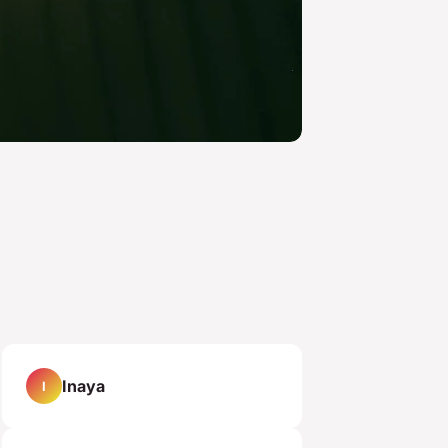
Inaya
I