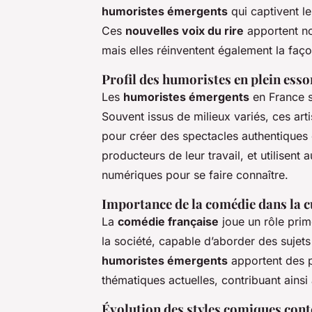
humoristes émergents
qui captivent les
Ces
nouvelles voix du rire
apportent non
mais elles réinventent également la faç
Profil des humoristes en plein esso
Les
humoristes émergents
en France se
Souvent issus de milieux variés, ces art
pour créer des spectacles authentiques e
producteurs de leur travail, et utilisent
numériques pour se faire connaître.
Importance de la comédie dans la c
La
comédie française
joue un rôle primo
la société, capable d’aborder des sujets
humoristes émergents
apportent des p
thématiques actuelles, contribuant ainsi 
Évolution des styles comiques con