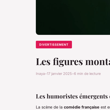
DIVERTISSEMENT
Les figures mont
Inaya
•
17 janvier 2025
•
6 min de lecture
Les humoristes émergents 
La scène de la
comédie française
est e