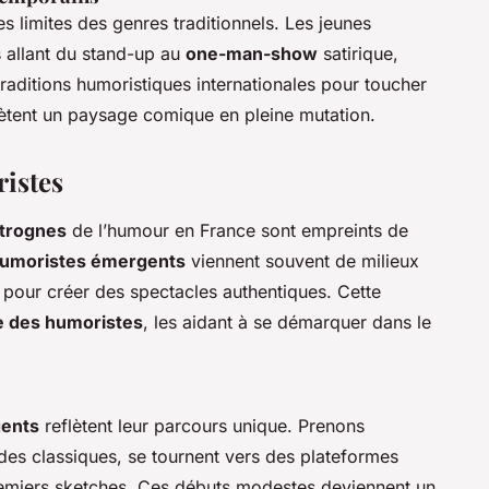
s limites des genres traditionnels. Les jeunes
 allant du stand-up au
one-man-show
satirique,
traditions humoristiques internationales pour toucher
flètent un paysage comique en pleine mutation.
ristes
 trognes
de l’humour en France sont empreints de
umoristes émergents
viennent souvent de milieux
es pour créer des spectacles authentiques. Cette
e des humoristes
, les aidant à se démarquer dans le
ents
reflètent leur parcours unique. Prenons
udes classiques, se tournent vers des plateformes
miers sketches. Ces débuts modestes deviennent un