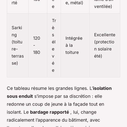
rté
e, métal)
e
ventilée)
Tr
Sarki
è
ng
s
Excellente
120
Intégrée
(toitu
él
(protectio
-
à la
re-
e
n solaire
180
toiture
terras
v
été)
se)
é
e
Ce tableau résume les grandes lignes. L’
isolation
sous enduit
s’impose par sa discrétion : elle
redonne un coup de jeune à la façade tout en
isolant. Le
bardage rapporté
, lui, change
radicalement l’apparence du bâtiment, avec