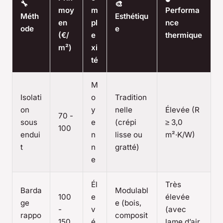
🔧
🎨
moy
m
Performa
Méth
Esthétiqu
en
pl
nce
ode
e
(€/
e
thermique
m²)
xi
té
M
Isolati
o
Tradition
on
y
nelle
Élevée (R
70 -
sous
e
(crépi
≥ 3,0
100
endui
n
lisse ou
m²·K/W)
t
n
gratté)
e
Él
Très
Barda
Modulabl
100
e
élevée
ge
e (bois,
-
v
(avec
rappo
composit
150
é
lame d’air